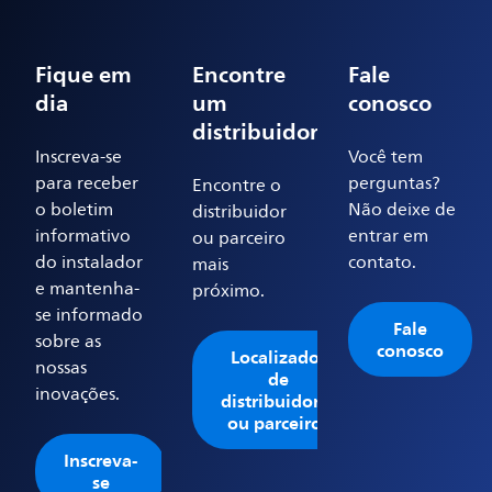
Fique em
Encontre
Fale
dia
um
conosco
distribuidor
Inscreva-se
Você tem
para receber
perguntas?
Encontre o
o boletim
Não deixe de
distribuidor
informativo
entrar em
ou parceiro
do instalador
contato.
mais
e mantenha-
próximo.
se informado
Fale
sobre as
conosco
Localizador
nossas
de
inovações.
distribuidores
ou parceiros
Inscreva-
se