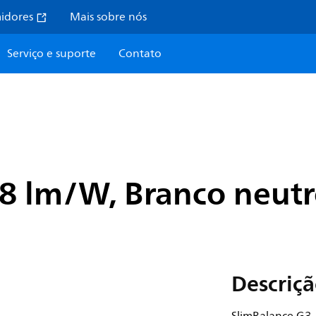
midores
Mais sobre nós
Serviço e suporte
Contato
8 lm/W, Branco neutr
Descriç