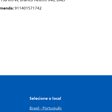
 138 lm/W, Branco neutro 940, DALI
omenda:
911401571742
Selecione o local
Brasil - Português