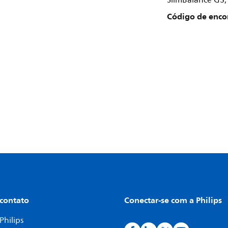
SlimBalance G3,
Código de enc
 contato
Conectar-se com a Philips
Philips