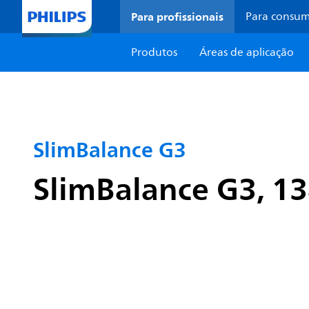
Para profissionais
Para consu
Produtos
Áreas de aplicação
SlimBalance G3
SlimBalance G3, 13