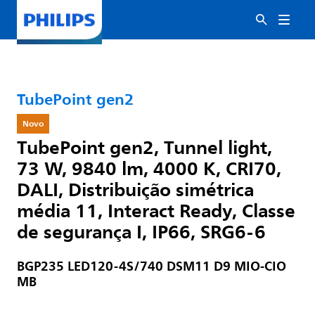
TubePoint gen2
Novo
TubePoint gen2, Tunnel light,
73 W, 9840 lm, 4000 K, CRI70,
DALI, Distribuição simétrica
média 11, Interact Ready, Classe
de segurança I, IP66, SRG6-6
BGP235 LED120-4S/740 DSM11 D9 MIO-CIO
MB