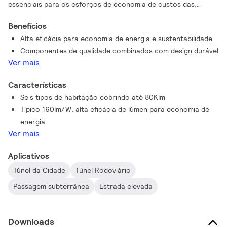
essenciais para os esforços de economia de custos das
cidades. O FlowPad foi atualizado para minimizar os custos
Benefícios
enquanto maximiza a eficiência, segurança e funcionalidade. E
Alta eficácia para economia de energia e sustentabilidade
o melhor: o FlowPad oferece grande janela de luz com
Componentes de qualidade combinados com design durável
fotometria profissional, garantindo iluminação segura e
Ver mais
confortável em túneis. Estas luzes de túnel não só têm uma
boa aparência, como também oferecem um excelente
Características
desempenho. A tecnologia preparada para o futuro combina-
Seis tipos de habitação cobrindo até 80Klm
se com alta eficácia, design inovador e conectividade
Típico 160lm/W, alta eficácia de lúmen para economia de
inteligente numa luz que faz com que os seus túneis pareçam
energia
mais brilhantes e melhores.
Ver mais
Aplicativos
Túnel da Cidade
Túnel Rodoviário
Passagem subterrânea
Estrada elevada
Downloads