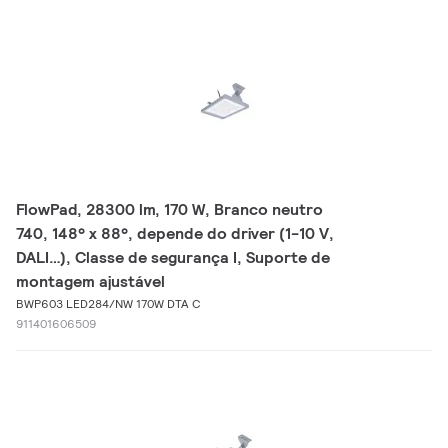
FlowPad, 28300 lm, 170 W, Branco neutro
740, 148° x 88°, depende do driver (1-10 V,
DALI…), Classe de segurança I, Suporte de
montagem ajustável
BWP603 LED284/NW 170W DTA C
911401606509