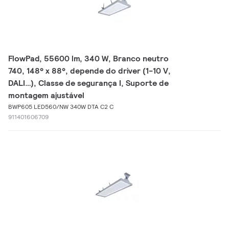
FlowPad, 55600 lm, 340 W, Branco neutro
740, 148° x 88°, depende do driver (1-10 V,
DALI…), Classe de segurança I, Suporte de
montagem ajustável
BWP605 LED560/NW 340W DTA C2 C
911401606709