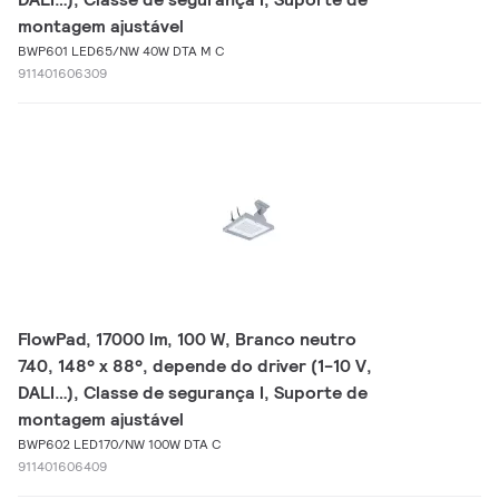
montagem ajustável
BWP601 LED65/NW 40W DTA M C
911401606309
FlowPad, 17000 lm, 100 W, Branco neutro
740, 148° x 88°, depende do driver (1-10 V,
DALI…), Classe de segurança I, Suporte de
montagem ajustável
BWP602 LED170/NW 100W DTA C
911401606409