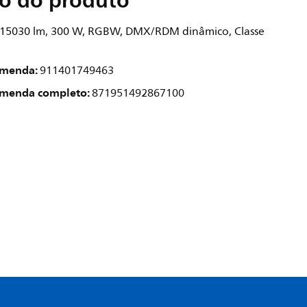
ão do produto
 15030 lm, 300 W, RGBW, DMX/RDM dinâmico, Classe
omenda:
911401749463
omenda completo:
871951492867100