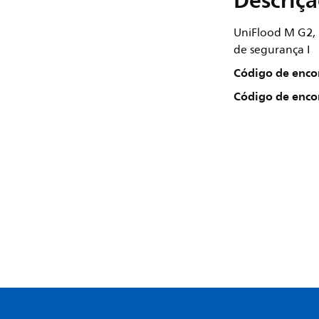
Descriç
UniFlood M G2,
de segurança I
Código de enc
Código de enc