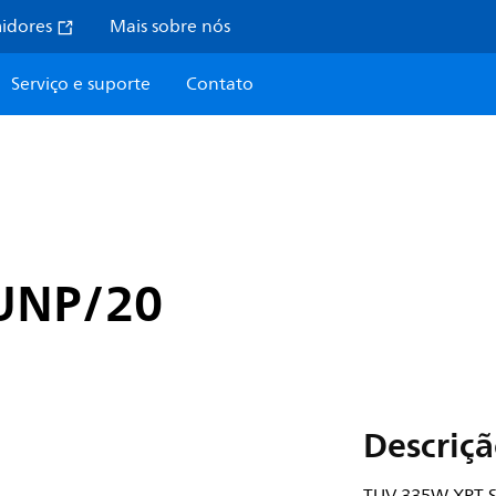
midores
Mais sobre nós
Serviço e suporte
Contato
UNP/20
Descriç