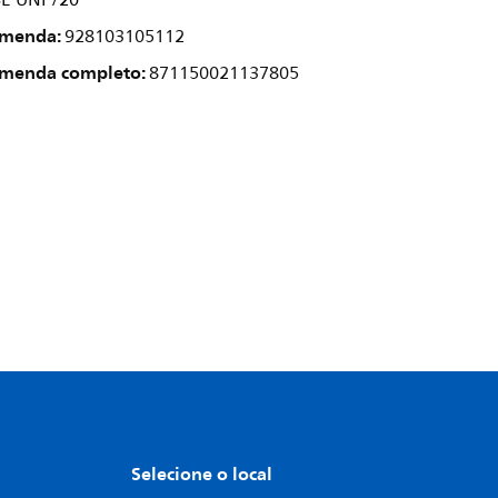
SE UNP/20
omenda:
928103105112
omenda completo:
871150021137805
Selecione o local