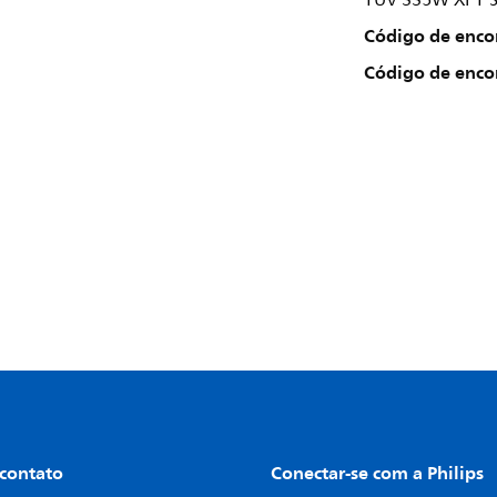
TUV 335W XPT 
Código de enc
Código de enc
 contato
Conectar-se com a Philips