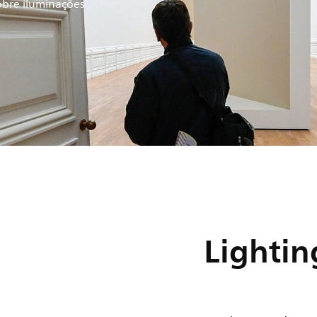
obre iluminações
Lighti