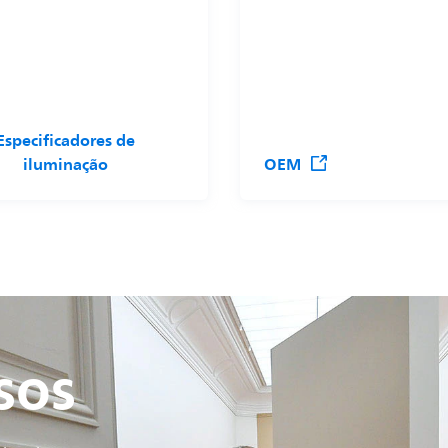
Especificadores de
iluminação
OEM
sos