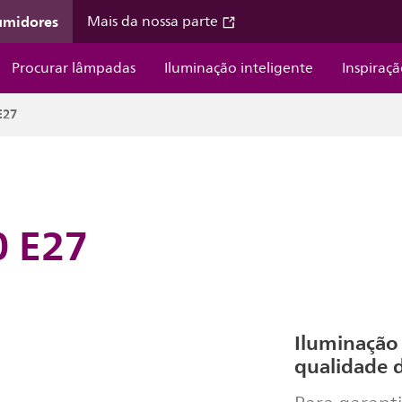
umidores
Mais da nossa parte
Procurar lâmpadas
Iluminação inteligente
Inspiraç
E27
 E27
Iluminação
qualidade d