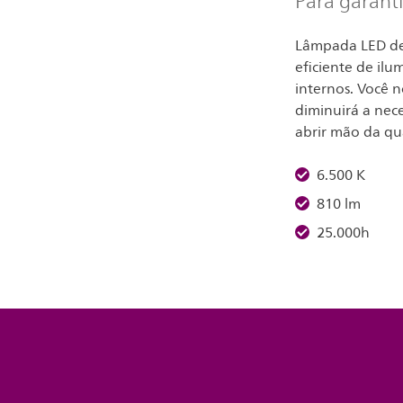
Para garant
Lâmpada LED de
eficiente de ilu
internos. Você 
diminuirá a nec
abrir mão da qu
6.500 K
810 lm
25.000h