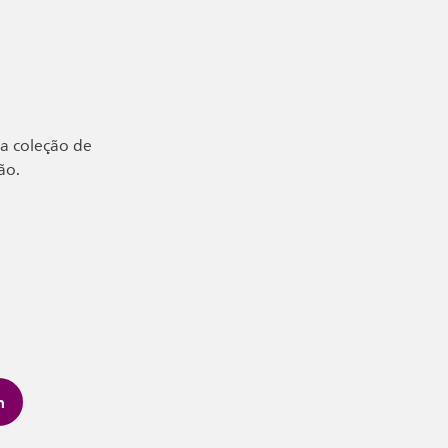
a coleção de
ão.
h