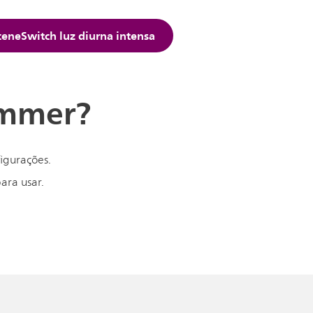
eneSwitch luz diurna intensa
immer?
figurações.
ara usar.