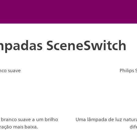
âmpadas SceneSwitch
nco suave
Philips
branco suave a um brilho
Uma lâmpada de luz natural
ação mais baixa.
dif