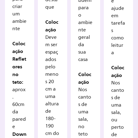
buem
e
criar
que
para
ajude
um
o
em
ambie
Coloc
ambie
tarefa
nte
ação
nte
s
Deve
geral
como
Coloc
m ser
da
leitur
ação
espaç
sua
a
Reflet
ados
casa
ores
pelo
Coloc
no
Coloc
meno
ação
teto:
s 20
ação
Nos
cm a
aprox
Nos
canto
uma
.
canto
s de
altura
60cm
s de
uma
de
da
uma
sala,
180-
pared
sala,
ou
190
e
no
perto
cm do
Down
teto
de