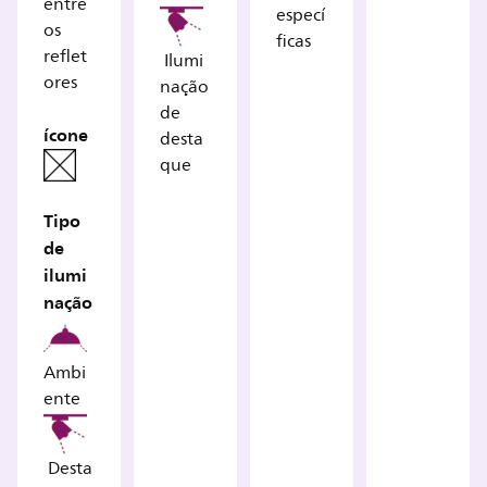
entre
especí
os
ficas
reflet
Ilumi
ores
nação
de
ícone
desta
que
Tipo
de
ilumi
nação
Ambi
ente
Desta