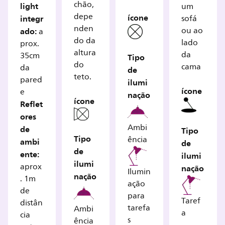
chão,
light
um
depe
ícone
integr
sofá
nden
ado:
ou ao
a
do da
lado
prox.
altura
da
35cm
Tipo
do
cama
da
de
teto.
pared
ilumi
ícone
e
nação
ícone
Reflet
ores
Ambi
de
Tipo
Tipo
ência
ambi
de
de
ente:
ilumi
ilumi
aprox
nação
Ilumin
nação
. 1m
ação
de
para
Taref
distân
tarefa
Ambi
a
cia
s
ência