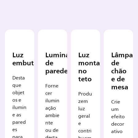
Luz
Luminária
Luz
Lâmpad
embutida
de
montada
de
parede
no
chão
teto
e de
Desta
mesa
que
Forne
objet
cer
Produ
os e
ilumin
zem
Crie
ilumin
ação
luz
um
e as
ambie
geral
efeito
pared
nte
e
decor
es
ou de
contri
ativo
para
desta